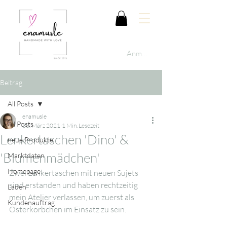
Anmelden
Beitrag
All Posts
enamusle
All Posts
30. März 2021
1 Min. Lesezeit
Lenkertaschen 'Dino' &
neue Produkte
'Blumenmädchen'
Marktdaten
Homepage
Zwei Lenkertaschen mit neuen Sujets 
sind erstanden und haben rechtzeitig 
Laden
mein Atelier verlassen, um zuerst als 
Kundenauftrag
Osterkörbchen im Einsatz zu sein.