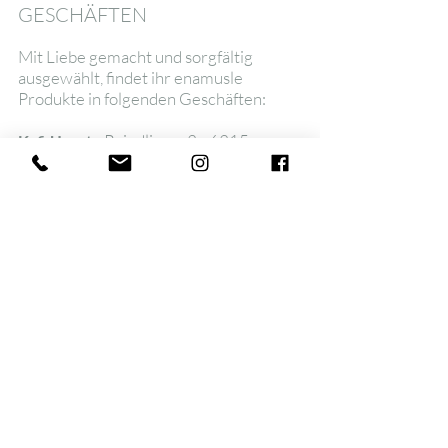
GESCHÄFTEN
Mit Liebe gemacht und sorgfältig
ausgewählt,
findet ihr enamusle
Produkte in folgenden Geschäften:
- Raindliweg 3 - 6315
Kafi Uszyt
Oberägeri
- Rathausgasse 18 - 5600
Feines Kleines
Lenzburg
Kontakt
Zahlungsmethoden:
Versand & Rückgabe
Twint
Datenschutz
PayPal