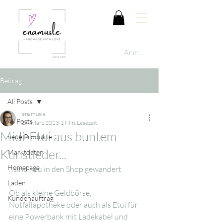
Anmelden
Beitrag
All Posts
enamusle
All Posts
29. März 2023
1 Min. Lesezeit
Midi-Etui aus buntem
neue Produkte
Kunstleder...
Marktdaten
Homepage
...sind neu in den Shop gewandert.
Laden
Ob als kleine Geldbörse, 
Kundenauftrag
Notfallapotheke oder auch als Etui für 
eine Powerbank mit Ladekabel und 