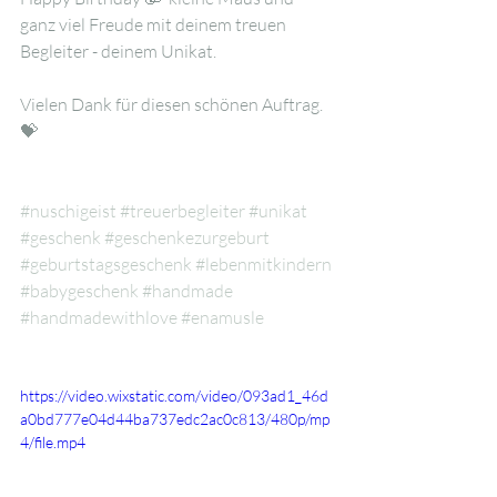
ganz viel Freude mit deinem treuen 
Begleiter - deinem Unikat.
Vielen Dank für diesen schönen Auftrag. 
💝
#nuschigeist
#treuerbegleiter
#unikat
#geschenk
#geschenkezurgeburt
#geburtstagsgeschenk
#lebenmitkindern
#babygeschenk
#handmade
#handmadewithlove
#enamusle
https://video.wixstatic.com/video/093ad1_46d
a0bd777e04d44ba737edc2ac0c813/480p/mp
4/file.mp4