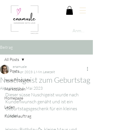
Anmelden
Beitrag
All Posts
enamusle
All Posts
26. Apr. 2023
1 Min. Lesezeit
Nuschigeist zum Geburtstag
neue Produkte
Aktualisiert:
6. Mai 2023
Marktdaten
Dieser süsse Nuschigeist wurde nach 
Homepage
Kundenwunsch genäht und ist ein 
Laden
Geburtstagsgeschenk für ein kleines 
Mädel.
Kundenauftrag
Happy Birthday 🥳  kleine Maus und 