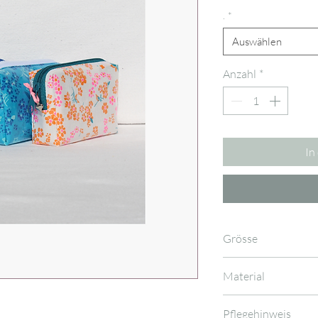
.
*
Auswählen
Anzahl
*
In
Grösse
ca. 9 cm x 2,5 cm x 6
Material
♥ Wachstuch - bes
Pflegehinweis