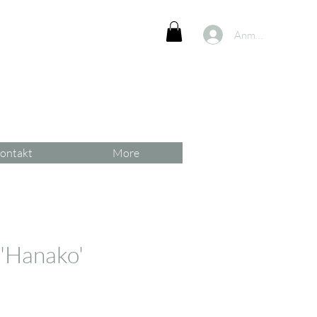
Anmelden
ontakt
More
 'Hanako'
reis