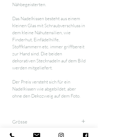
Nähbegeisterten.
Das Nadelkissen besteht aus einem
kleinen Glas mit Schraubverschluss in
dem kleine Nähutensilien, wie
Finderhut, Einfädelhilfe,
Stoffklammern etc. immer griffbereit
zur Hand sind. Die beiden
dekorativen Stecknadeln auf dem Bild
werden mitgeliefert.
Der Preis versteht sich für ein
Nadelkissen wie abgebildet, aber
ohne den Dekozweig auf dem Foto.
Grösse
Ø ca. 7 cm an der breitesten Stelle