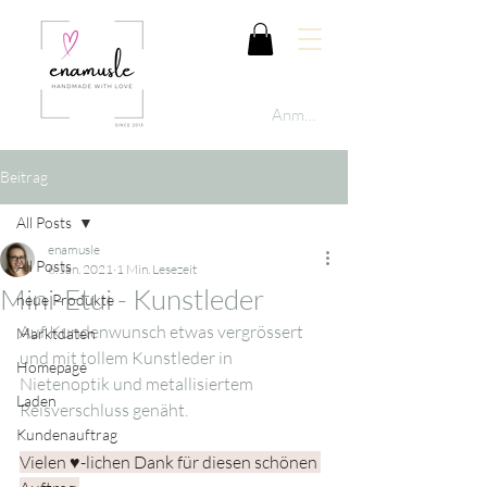
Anmelden
Beitrag
All Posts
enamusle
All Posts
6. Jan. 2021
1 Min. Lesezeit
Mini-Etui - Kunstleder
neue Produkte
Auf Kundenwunsch etwas vergrössert 
Marktdaten
und mit tollem Kunstleder in 
Homepage
Nietenoptik und metallisiertem 
Laden
Reisverschluss genäht. 
Kundenauftrag
Vielen ♥-lichen Dank für diesen schönen 